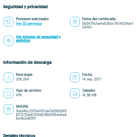
Seguridad y privacidad
Permisos solicitados
Firma del certificado
Ver 32 permisos
5b547fb7aefa636bc7614029dcf
04501
Ver informe de seguridad y
antivirus
Información de descarga
Descargas
Fecha
208.284
14 sep. 2017
Tipo de archivo
Tamaño
APK
16.38 MB
SHA256
1ba340c2370ef167da7b59808f0
827272ebf210fa628b6f564a6a4
6e4b2d83f9
Detalles técnicos