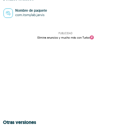
Nombre de paquete
com.itsmylab.jarvis
PUBLICIDAD
Elimina anuncios y mucho más con Turbo
Otras versiones