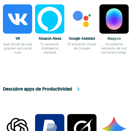
VK
Amazon Alexa
Google Assistant
Маруся
App oficial de esta
Tu asistente
El asistente virtual
Un potente
popular red social
inteligente
de Google
asistente de voz
rusa
siempre
con la tecnología
disponible
de VK
Descubre apps de Productividad