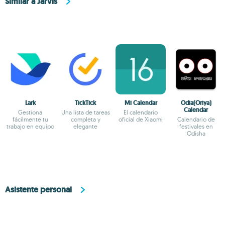
Similar a Jarvis
Lark
TickTick
Mi Calendar
Odia(Oriya)
Calendar
Gestiona
Una lista de tareas
El calendario
fácilmente tu
completa y
oficial de Xiaomi
Calendario de
trabajo en equipo
elegante
festivales en
Odisha
Asistente personal