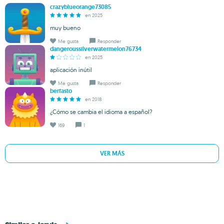
crazyblueorange73085
en 2025
muy bueno
Me gusta
Responder
dangeroussilverwatermelon76734
en 2025
aplicación inútil
Me gusta
Responder
berfasto
en 2018
¿Cómo se cambia el idioma a español?
169
1
VER MÁS