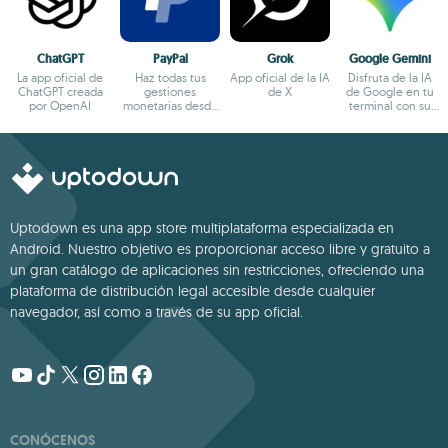
ChatGPT
PayPal
Grok
Google Gemini
La app oficial de
Haz todas tus
App oficial de la IA
Disfruta de la IA
ChatGPT creada
gestiones
de X
de Google en tu
por OpenAI
monetarias desde
terminal con su
el terminal
app oficial
Android
Uptodown es una app store multiplataforma especializada en
Android. Nuestro objetivo es proporcionar acceso libre y gratuito a
un gran catálogo de aplicaciones sin restricciones, ofreciendo una
plataforma de distribución legal accesible desde cualquier
navegador, así como a través de su app oficial.
CONÓCENOS