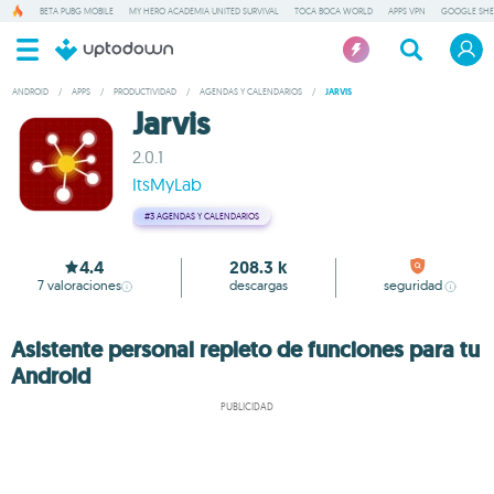
BETA PUBG MOBILE
MY HERO ACADEMIA UNITED SURVIVAL
TOCA BOCA WORLD
APPS VPN
GOOGLE SHE
ANDROID
/
APPS
/
PRODUCTIVIDAD
/
AGENDAS Y CALENDARIOS
/
JARVIS
Jarvis
2.0.1
ItsMyLab
#3
AGENDAS Y CALENDARIOS
4.4
208.3 k
7
valoraciones
descargas
seguridad
Asistente personal repleto de funciones para tu
Android
PUBLICIDAD